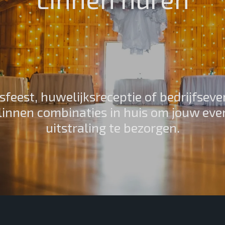
sfeest, huwelijksreceptie of bedrijfsev
linnen combinaties in huis om jouw e
uitstraling te bezorgen.