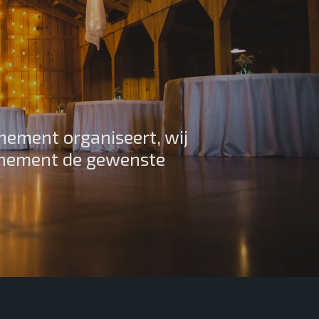
enement organiseert, wij
venement de gewenste