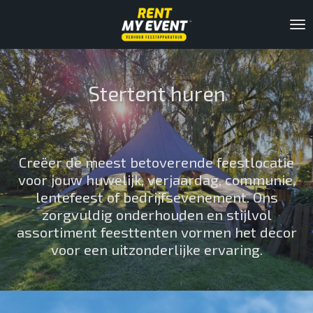
Ga
direct
naar
de
hoofdinhoud
Stertent huren
Creëer de meest betoverende feestlocatie
voor jouw huwelijk, verjaardag, communie,
lentefeest of bedrijfsevenement. Ons
zorgvuldig onderhouden en stijlvol
assortiment feesttenten vormen het decor
voor een uitzonderlijke ervaring.