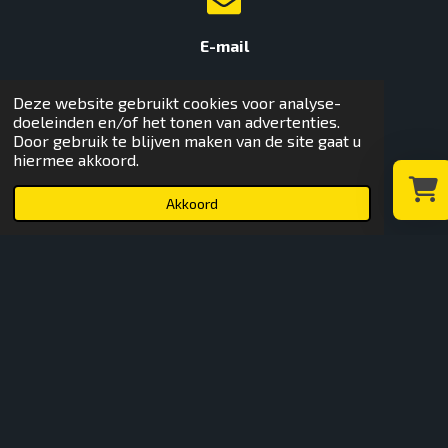
E-mail
info@rentmyevent.be
Deze website gebruikt cookies voor analyse-
doeleinden en/of het tonen van advertenties.
Door gebruik te blijven maken van de site gaat u
hiermee akkoord.
Akkoord
Volg ons!
Select
Uw win
Facebook
Instagram
YouTube