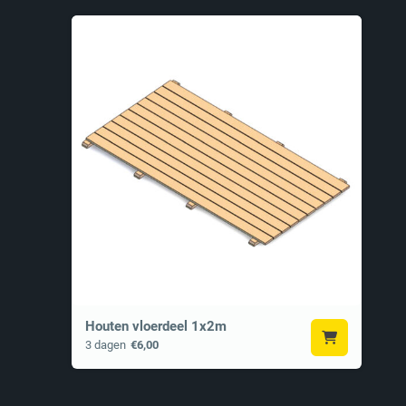
Houten vloerdeel 1x2m
3 dagen
€6,00