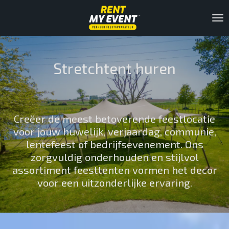
Ga
direct
naar
de
hoofdinhoud
Stretchtent huren
Creëer de meest betoverende feestlocatie
voor jouw huwelijk, verjaardag, communie,
lentefeest of bedrijfsevenement. Ons
zorgvuldig onderhouden en stijlvol
assortiment feesttenten vormen het decor
voor een uitzonderlijke ervaring.